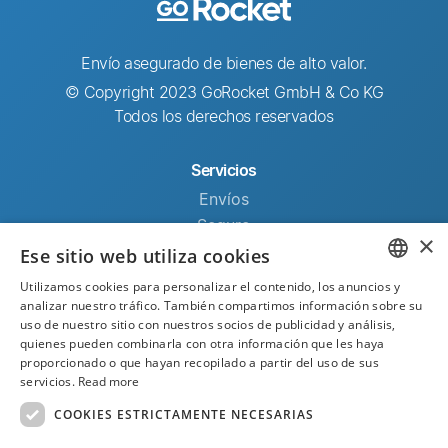
Envío asegurado de bienes de alto valor.
© Copyright 2023 GoRocket GmbH & Co KG
Todos los derechos reservados
Servicios
Envíos
Seguro
×
Centro de ayuda
Ese sitio web utiliza cookies
Utilizamos cookies para personalizar el contenido, los anuncios y
Empresa
ENGLISH
analizar nuestro tráfico. También compartimos información sobre su
uso de nuestro sitio con nuestros socios de publicidad y análisis,
Acerca de GoRocket
quienes pueden combinarla con otra información que les haya
GERMAN
Contacto
proporcionado o que hayan recopilado a partir del uso de sus
servicios.
Read more
SPANISH
Enlaces
COOKIES ESTRICTAMENTE NECESARIAS
Registro